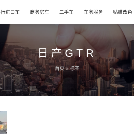
平行进口车
商务房车
二手车
车务服务
贴膜改色
日产GTR
首页
» 标签