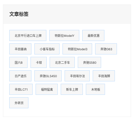
文章标签
北京平行进口车上牌
特斯拉ModelY
最新优惠
丰田塞纳
小客车指标
特斯拉Model3
奔驰G63
国六B
卡钳
北京二手车
奔驰S580
日产途乐
奔驰GLS450
丰田埃尔法
丰田海狮
丰田LC71
福特猛禽
新车上牌
木地板
外转京