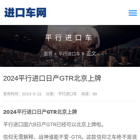
搜索按钮
Search
for:
平行进口车
»
» 正文
首页
平行进口车
2024平行进口日产GTR北京上牌
发布时间：2023-5-22
分类：
平行进口车
阅读：99
2024平行进口日产GTR北京上牌
平行进口国六B日产GTR已经可以北京上牌啦。
信仰无需解释，战神谁能不爱-GTR。这款信仰之车绝不是浪