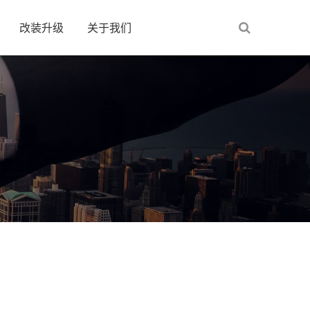
改装升级
关于我们