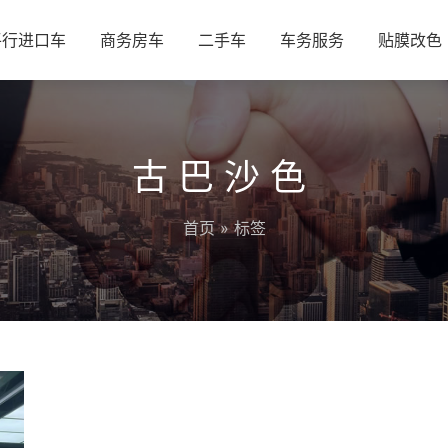
平行进口车
商务房车
二手车
车务服务
贴膜改色
古巴沙色
首页
» 标签