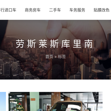
平行进口车
商务房车
二手车
车务服务
贴膜改色
劳斯莱斯库里南
首页
» 标签