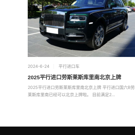
2024-6-24
平行进口车
2025平行进口劳斯莱斯库里南北京上牌
2025平行进口劳斯莱斯库里南北京上牌 平行进口国六B
莱斯库里南已经可以北京上牌啦。 目前满足2…