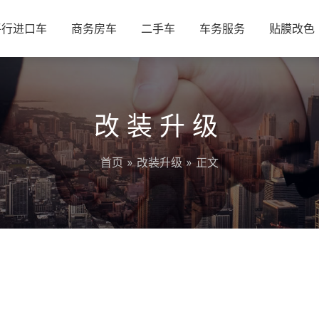
平行进口车
商务房车
二手车
车务服务
贴膜改色
改装升级
首页
»
改装升级
» 正文