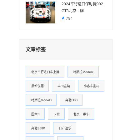
2024平行进口保时捷992
GT3北京上牌
794
文章标签
北京平行进口车上牌
特斯拉ModelY
最新优惠
丰田塞纳
小客车指标
特斯拉Model3
奔驰G63
国六B
卡钳
北京二手车
奔驰S580
日产途乐