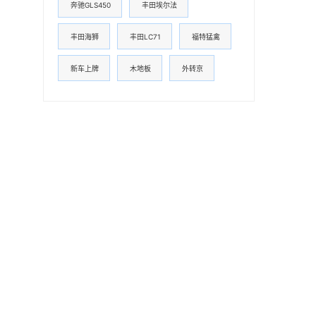
奔驰GLS450
丰田埃尔法
丰田海狮
丰田LC71
福特猛禽
新车上牌
木地板
外转京