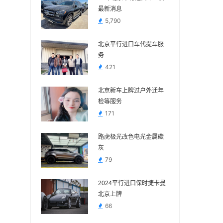
最新消息
5,790
北京平行进口车代提车服
务
421
北京新车上牌过户外迁年
检等服务
171
路虎极光改色电光金属碳
灰
79
2024平行进口保时捷卡曼
北京上牌
66