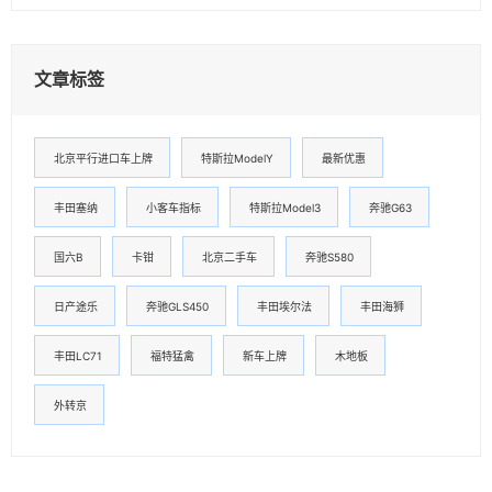
文章标签
北京平行进口车上牌
特斯拉ModelY
最新优惠
丰田塞纳
小客车指标
特斯拉Model3
奔驰G63
国六B
卡钳
北京二手车
奔驰S580
日产途乐
奔驰GLS450
丰田埃尔法
丰田海狮
丰田LC71
福特猛禽
新车上牌
木地板
外转京