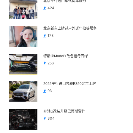
北京平行进口车代提车服务
424
北京新车上牌过户外迁年检等服务
173
特斯拉ModelY改色祖母石绿
256
2025平行进口奔驰E350北京上牌
93
奔驰G改装升级巴博斯套件
304