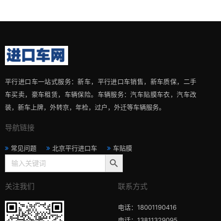
平行进口车一站式服务：新车，平行进口车销售，新车质保，二手
车买卖，豪车租赁，车辆保险。车辆服务：汽车贴膜车衣，汽车改
装，新车上牌，外转京，年检，过户，外迁等车辆服务。
导航链接
常见问题
北京平行进口车
车贴膜
搜索按钮
Search
for:
关注我们
联系方式
电话：18001190416
电话：13811329095