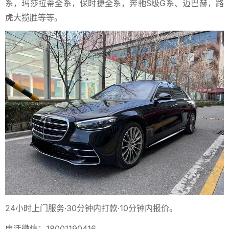
系，玛莎拉蒂全系，保时捷全系，奔驰S级G系、迈巴赫，路
虎大揽胜等等。
24小时上门服务·30分钟内打款·10分钟内报价。
电话微信：18001190416