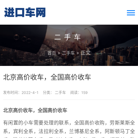
搜索按钮
Search
for:
二手车
»
» 正文
首页
二手车
北京高价收车，全国高价收车
发布时间：2022-4-1
分类：
二手车
阅读：159
北京高价收车，全国高价收车
有闲置的小车需要处理的联系，全国高价收购，劳斯莱斯全
系，宾利全系，法拉利全系，兰博基尼全系，阿斯顿马丁全