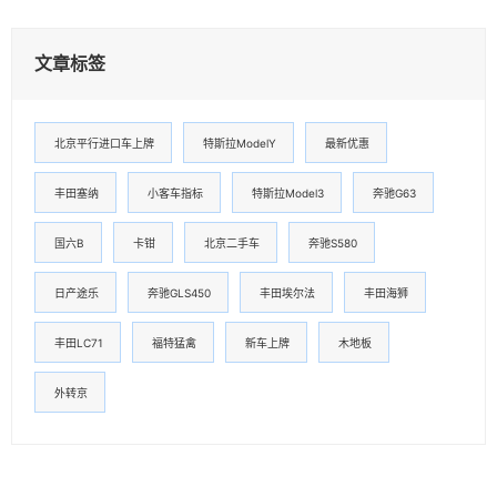
文章标签
北京平行进口车上牌
特斯拉ModelY
最新优惠
丰田塞纳
小客车指标
特斯拉Model3
奔驰G63
国六B
卡钳
北京二手车
奔驰S580
日产途乐
奔驰GLS450
丰田埃尔法
丰田海狮
丰田LC71
福特猛禽
新车上牌
木地板
外转京