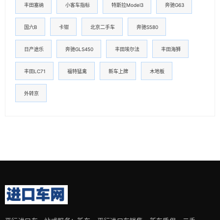
丰田塞纳
小客车指标
特斯拉Model3
奔驰G63
国六B
卡钳
北京二手车
奔驰S580
日产途乐
奔驰GLS450
丰田埃尔法
丰田海狮
丰田LC71
福特猛禽
新车上牌
木地板
外转京