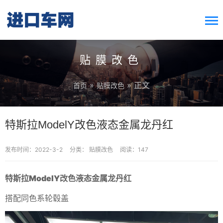
搜索按钮
Search
for:
贴膜改色
»
» 正文
首页
贴膜改色
特斯拉ModelY改色液态金属龙丹红
发布时间：2022-3-2
分类：
贴膜改色
阅读：147
特斯拉ModelY改色液态金属龙丹红
搭配同色系轮毂盖