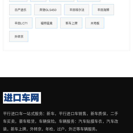
日产途乐
奔驰GLS450
丰田埃尔法
丰田海狮
丰田LC71
福特猛禽
新车上牌
木地板
外转京
平行进口车一站式服务：新车，平行进口车销售，新车质保，二手
车买卖，豪车租赁，车辆保险。车辆服务：汽车贴膜车衣，汽车改
装，新车上牌，外转京，年检，过户，外迁等车辆服务。