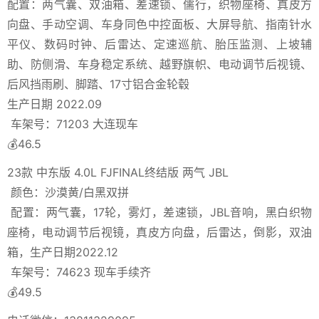
配置：两气囊、双油箱、差速锁、儒行，织物座椅、真皮方
向盘、手动空调、车身同色中控面板、大屏导航、指南针水
平仪、数码时钟、后雷达、定速巡航、胎压监测、上坡辅
助、防侧滑、车身稳定系统、越野旗帜、电动调节后视镜、
后风挡雨刷、脚踏、17寸铝合金轮毂
生产日期 2022.09
车架号：71203 大连现车
💰46.5
23款 中东版 4.0L FJFINAL终结版 两气 JBL
颜色：沙漠黄/白黑双拼
配置：两气囊，17轮，雾灯，差速锁，JBL音响，黑白织物
座椅，电动调节后视镜，真皮方向盘，后雷达，倒影，双油
箱，生产日期2022.12
车架号：74623 现车手续齐
💰49.5