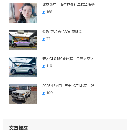
北京新车上牌过户外迁年检等服务
168
特斯拉M3改色梦幻灰魅紫
77
奔驰GLS450改色超亮金属太空银
116
2025平行进口丰田LC71北京上牌
109
文章标签