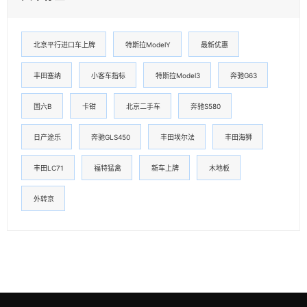
北京平行进口车上牌
特斯拉ModelY
最新优惠
丰田塞纳
小客车指标
特斯拉Model3
奔驰G63
国六B
卡钳
北京二手车
奔驰S580
日产途乐
奔驰GLS450
丰田埃尔法
丰田海狮
丰田LC71
福特猛禽
新车上牌
木地板
外转京