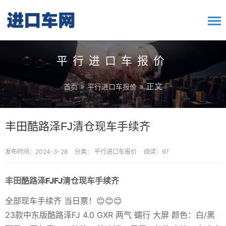
搜索按钮
Search
for:
平行进口车报价
»
» 正文
首页
平行进口车报价
丰田酷路泽FJ清仓现车手续齐
发布时间：2024-3-28
分类：
平行进口车报价
阅读：97
丰田酷路泽FJFJ清仓现车手续齐
全部现车手续齐 当日票！😊😊😊
23款中东版酷路泽FJ 4.0 GXR 两气 蠕行 大屏 颜色：白/黑