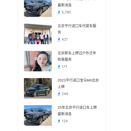
最新消息
5,790
北京平行进口车代提车服
务
421
北京新车上牌过户外迁年
检等服务
171
2023平行进口宝马M4北京
上牌
246
25年北京平行进口车上牌
最新消息
124