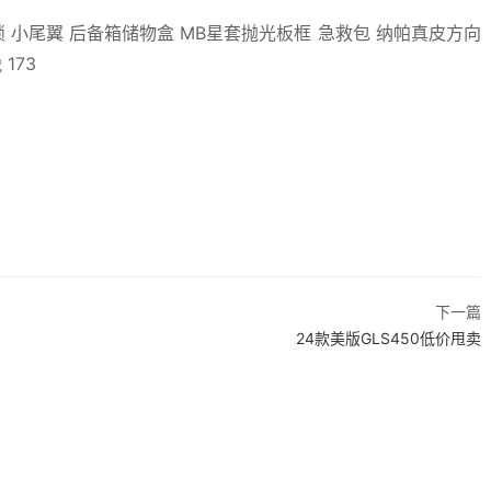
锁 小尾翼 后备箱储物盒 MB星套抛光板框 急救包 纳帕真皮方向
173
下一篇
24款美版GLS450低价甩卖