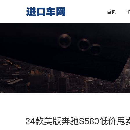
首页
24款美版奔驰S580低价甩