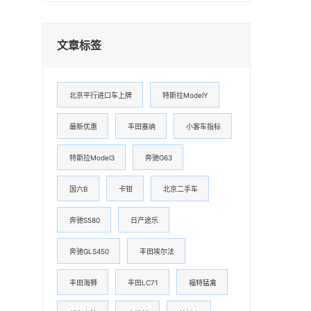
文章标签
北京平行进口车上牌
特斯拉ModelY
最新优惠
丰田塞纳
小客车指标
特斯拉Model3
奔驰G63
国六B
卡钳
北京二手车
奔驰S580
日产途乐
奔驰GLS450
丰田埃尔法
丰田海狮
丰田LC71
福特猛禽