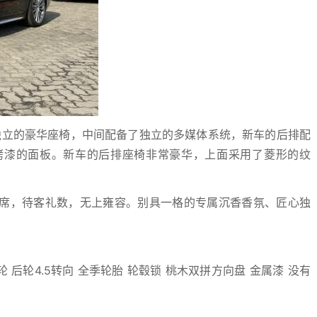
独立的豪华座椅，中间配备了独立的多媒体系统，新车的后排配
烤漆的面板。新车的后排座椅非常豪华，上面采用了菱形的纹
席，待客礼数，无上雍容。别具一格的专属沉香香氛、匠心独
轮 后轮4.5转向 全季轮胎 轮毂锁 桃木双拼方向盘 金属漆 没有