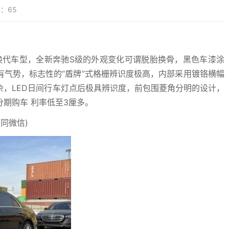
：65
换代车型，全新奔驰S级的外观变化可谓脱胎换骨，黑色车漆涂
气势，标志性的“盾牌”式格栅辨识度极高，内部采用镀铬横幅
，LED日间行车灯点后极具辨识度，前包围菱角分明的设计，
期购车 利率低至3厘多。
（同微信)