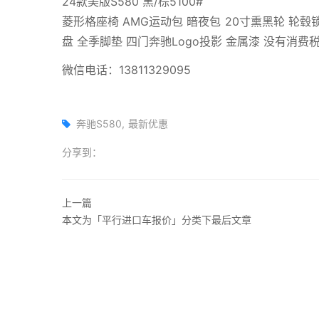
24款美版S580 黑/棕5100#
菱形格座椅 AMG运动包 暗夜包 20寸熏黑轮 轮毂
盘 全季脚垫 四门奔驰Logo投影 金属漆 没有消费税 
微信电话：13811329095
奔驰S580
最新优惠
分享到：
上一篇
本文为「平行进口车报价」分类下最后文章