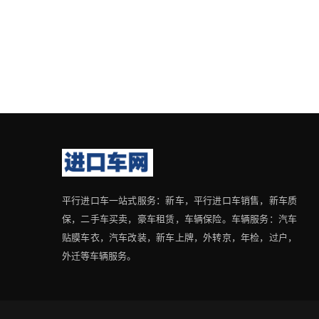
平行进口车一站式服务：新车，平行进口车销售，新车质
保，二手车买卖，豪车租赁，车辆保险。车辆服务：汽车
贴膜车衣，汽车改装，新车上牌，外转京，年检，过户，
外迁等车辆服务。