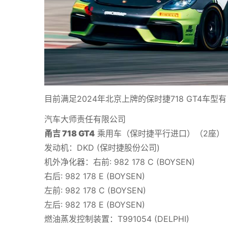
目前满足2024年北京上牌的保时捷718 GT4车型有
汽车大师责任有限公司
甬吉 718 GT4
乘用车（保时捷平行进口）（2座）
发动机：DKD (保时捷股份公司)
机外净化器：右前: 982 178 C (BOYSEN)
右后: 982 178 E (BOYSEN)
左前: 982 178 C (BOYSEN)
左后: 982 178 E (BOYSEN)
燃油蒸发控制装置：T991054 (DELPHI)