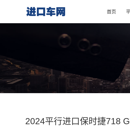
首页
2024平行进口保时捷718 