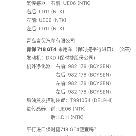
氧传感器：右前: UE06 (NTK)
右后: LD11 (NTK)
左前: UE06 (NTK)
左后: LD11 (NTK)
青岛自贸汽车有限公司
青保 718 GT4
乘用车（保时捷平行进口）（2座）
发动机：DKD (保时捷股份公司)
机外净化器：右前: 982 178 (BOYSEN)
右后: 982 178 (BOYSEN)
左前: 982 178 (BOYSEN)
左后: 982 178 (BOYSEN)
燃油蒸发控制装置：T991054 (DELPHI)
氧传感器：前: UE06 (NTK)
后: LD11 (NTK)
平行进口保时捷718 GT4便宜吗？