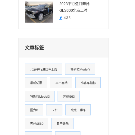
2023平行进口奔驰
GLS600北京上牌
435
文章标签
北京平行进口车上牌
特斯拉ModelY
最新优惠
丰田塞纳
小客车指标
特斯拉Model3
奔驰G63
国六B
卡钳
北京二手车
奔驰S580
日产途乐