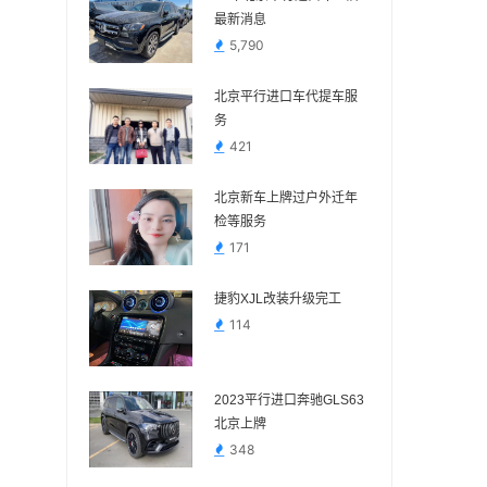
最新消息
5,790
北京平行进口车代提车服
务
421
北京新车上牌过户外迁年
检等服务
171
捷豹XJL改装升级完工
114
2023平行进口奔驰GLS63
北京上牌
348