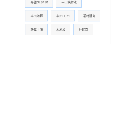
奔驰GLS450
丰田埃尔法
丰田海狮
丰田LC71
福特猛禽
新车上牌
木地板
外转京