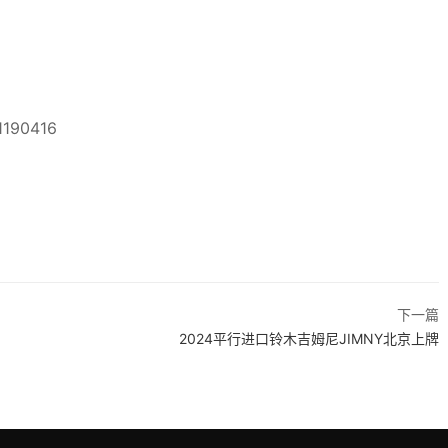
90416
下一篇
2024平行进口铃木吉姆尼JIMNY北京上牌