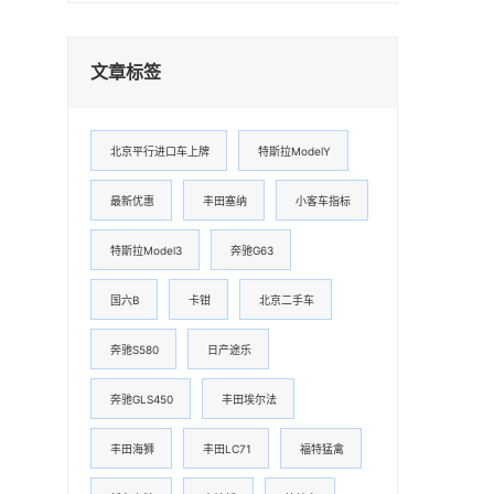
文章标签
北京平行进口车上牌
特斯拉ModelY
最新优惠
丰田塞纳
小客车指标
特斯拉Model3
奔驰G63
国六B
卡钳
北京二手车
奔驰S580
日产途乐
奔驰GLS450
丰田埃尔法
丰田海狮
丰田LC71
福特猛禽